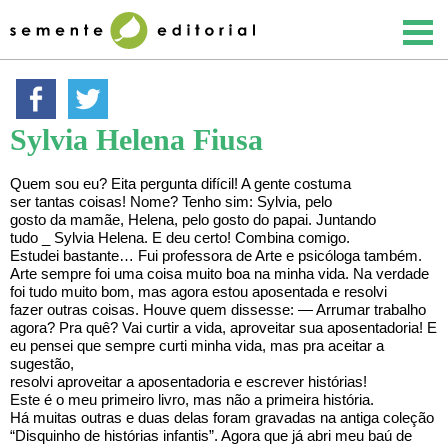
Sylvia Helena Fiusa
Quem sou eu? Eita pergunta difícil! A gente costuma
ser tantas coisas! Nome? Tenho sim: Sylvia, pelo
gosto da mamãe, Helena, pelo gosto do papai. Juntando
tudo _ Sylvia Helena. E deu certo! Combina comigo.
Estudei bastante… Fui professora de Arte e psicóloga também.
Arte sempre foi uma coisa muito boa na minha vida. Na verdade
foi tudo muito bom, mas agora estou aposentada e resolvi
fazer outras coisas. Houve quem dissesse: — Arrumar trabalho
agora? Pra quê? Vai curtir a vida, aproveitar sua aposentadoria! E
eu pensei que sempre curti minha vida, mas pra aceitar a
sugestão,
resolvi aproveitar a aposentadoria e escrever histórias!
Este é o meu primeiro livro, mas não a primeira história.
Há muitas outras e duas delas foram gravadas na antiga coleção
“Disquinho de histórias infantis”. Agora que já abri meu baú de