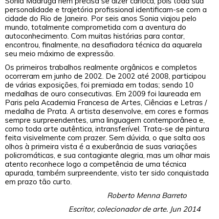
Sonia Madruga nem precisa se dizer carioca, pois toda sua
personalidade e trajetória profissional identificam-se com a
cidade do Rio de Janeiro. Por seis anos Sonia viajou pelo
mundo, totalmente comprometida com a aventura do
autoconhecimento. Com muitas histórias para contar,
encontrou, finalmente, na desafiadora técnica da aquarela
seu meio máximo de expressão.
Os primeiros trabalhos realmente orgânicos e completos
ocorreram em junho de 2002. De 2002 até 2008, participou
de várias exposições, foi premiada em todas; sendo 10
medalhas de ouro consecutivas. Em 2009 foi laureada em
Paris pela Academia Francesa de Artes, Ciências e Letras /
medalha de Prata. A artista desenvolve, em cores e formas
sempre surpreendentes, uma linguagem contemporânea e,
como toda arte autêntica, intransferível. Trata-se de pintura
feita visivelmente com prazer. Sem dúvida, o que salta aos
olhos à primeira vista é a exuberância de suas variações
policromáticas, e sua contagiante alegria, mas um olhar mais
atento reconhece logo a competência de uma técnica
apurada, também surpreendente, visto ter sido conquistada
em prazo tão curto.
Roberto Menna Barreto
Escritor, colecionador de arte. Jun 2014