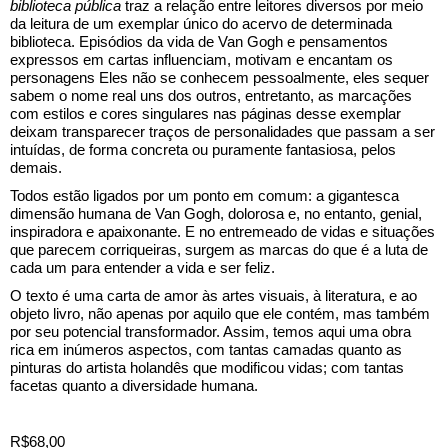
biblioteca pública
traz a relação entre leitores diversos por meio
da leitura de um exemplar único do acervo de determinada
biblioteca. Episódios da vida de Van Gogh e pensamentos
expressos em cartas influenciam, motivam e encantam os
personagens Eles não se conhecem pessoalmente, eles sequer
sabem o nome real uns dos outros, entretanto, as marcações
com estilos e cores singulares nas páginas desse exemplar
deixam transparecer traços de personalidades que passam a ser
intuídas, de forma concreta ou puramente fantasiosa, pelos
demais.
Todos estão ligados por um ponto em comum: a gigantesca
dimensão humana de Van Gogh, dolorosa e, no entanto, genial,
inspiradora e apaixonante. E no entremeado de vidas e situações
que parecem corriqueiras, surgem as marcas do que é a luta de
cada um para entender a vida e ser feliz.
O texto é uma carta de amor às artes visuais, à literatura, e ao
objeto livro, não apenas por aquilo que ele contém, mas também
por seu potencial transformador. Assim, temos aqui uma obra
rica em inúmeros aspectos, com tantas camadas quanto as
pinturas do artista holandês que modificou vidas; com tantas
facetas quanto a diversidade humana.
R$68,00